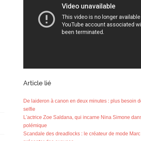
Article lié
De laideron à canon en deux minutes : plus besoin de
selfie
L'actrice Zoe Saldana, qui incarne Nina Simone dan
polémique
Scandale des dreadlocks : le créateur de mode Marc J