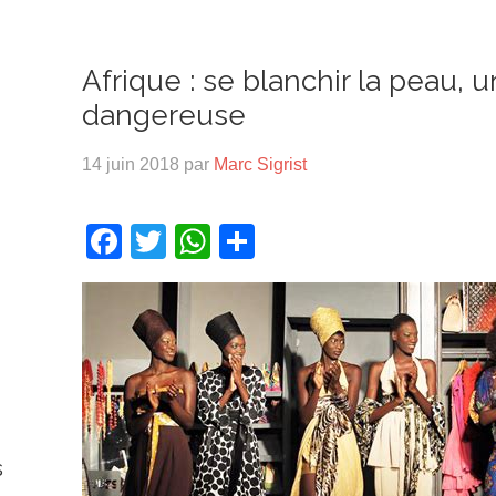
Afrique : se blanchir la peau,
dangereuse
14 juin 2018
par
Marc Sigrist
Facebook
Twitter
WhatsApp
Partager
s