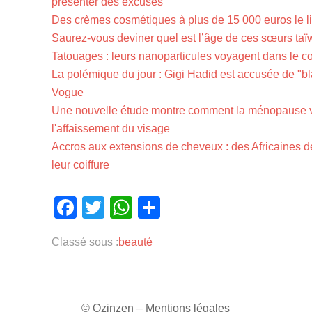
présenter des excuses
Des crèmes cosmétiques à plus de 15 000 euros le litr
Saurez-vous deviner quel est l’âge de ces sœurs ta
Tatouages : leurs nanoparticules voyagent dans le cor
La polémique du jour : Gigi Hadid est accusée de "bl
Vogue
Une nouvelle étude montre comment la ménopause va 
l'affaissement du visage
Accros aux extensions de cheveux : des Africaines 
leur coiffure
Facebook
Twitter
WhatsApp
Partager
Classé sous :
beauté
© Ozinzen –
Mentions légales