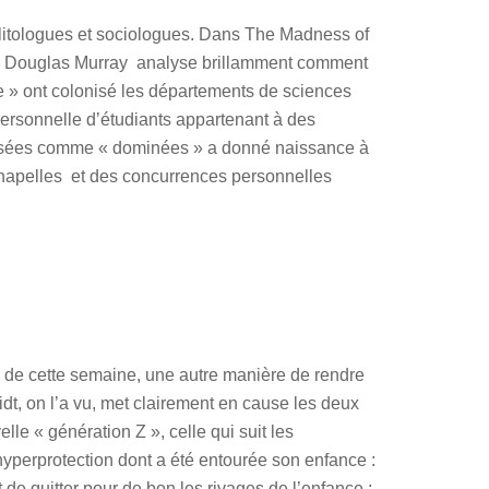
politologues et sociologues. Dans The Madness of
que Douglas Murray analyse brillamment comment
sme » ont colonisé les départements de sciences
personnelle d’étudiants appartenant à des
orisées comme « dominées » a donné naissance à
chapelles et des concurrences personnelles
es de cette semaine, une autre manière de rendre
dt, on l’a vu, met clairement en cause les deux
elle « génération Z », celle qui suit les
l’hyperprotection dont a été entourée son enfance :
de quitter pour de bon les rivages de l’enfance ;