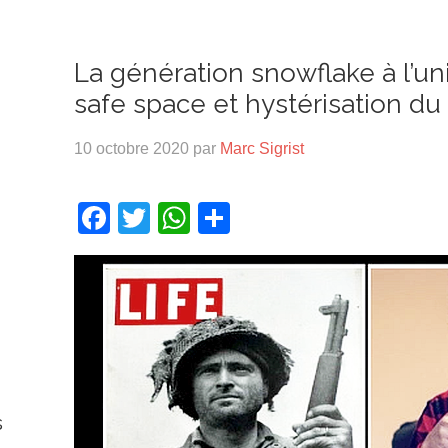
La génération snowflake à l’uni
safe space et hystérisation du
10 octobre 2020
par
Marc Sigrist
Facebook
Twitter
WhatsApp
Partager
s