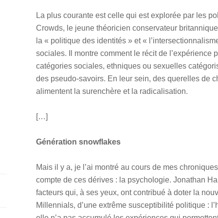
La plus courante est celle qui est explorée par les 
Crowds, le jeune théoricien conservateur britanni
la « politique des identités » et « l’intersectionnali
sociales. Il montre comment le récit de l’expérience 
catégories sociales, ethniques ou sexuelles catég
des pseudo-savoirs. En leur sein, des querelles de 
alimentent la surenchère et la radicalisation.
[…]
Génération snowflakes
Mais il y a, je l’ai montré au cours de mes chroniqu
compte de ces dérives : la psychologie. Jonathan Hai
facteurs qui, à ses yeux, ont contribué à doter la nouv
Millennials, d’une extrême susceptibilité politique : 
elle n’a pas accumulé les expériences qui permettent 