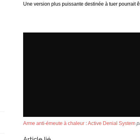
Une version plus puissante destinée à tuer pourrait 
Arme anti-émeute à chaleur : Active Denial System
p
Article lié