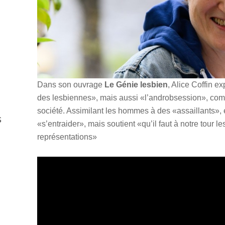
Dans son ouvrage
Le Génie lesbien
, Alice Coffin ex
des lesbiennes», mais aussi «l’androbsession», co
société. Assimilant les hommes à des «assaillants»,
s
«s’entraider», mais soutient «qu’il faut à notre tour 
représentations»