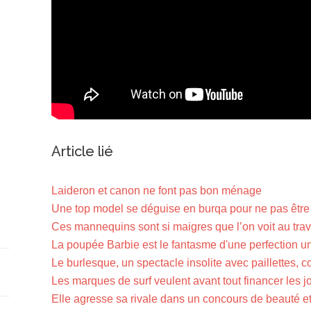
Article lié
Laideron et canon ne font pas bon ménage
Une top model se déguise en burqa pour ne pas êtr
Ces mannequins sont si maigres que l’on voit au trav
La poupée Barbie est le fantasme d'une perfection un 
Le burlesque, un spectacle insolite avec paillettes, co
Les marques de surf veulent avant tout financer les j
Elle agresse sa rivale dans un concours de beauté et