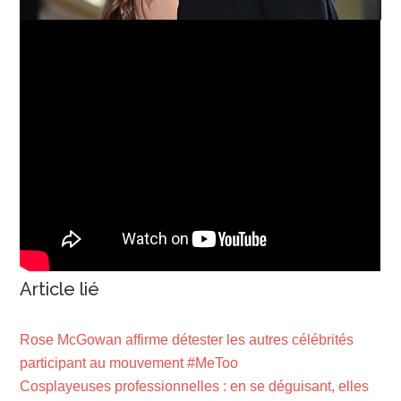
Article lié
Rose McGowan affirme détester les autres célébrités
participant au mouvement #MeToo
Cosplayeuses professionnelles : en se déguisant, elles